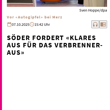
Sven Hoppe/dpa
Vor «Autogipfel» bei Merz
headphones
chrome_reader_mode
07.10.2025
15:42 Uhr
SÖDER FORDERT «KLARES
AUS FÜR DAS VERBRENNER-
AUS»