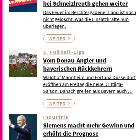
bei Schneizlreuth gehen weiter
Das Feuer im Berchtesgadener Land ist noch
nicht gelöscht. Was die Einsatzkräfte nun
überlegen.
WEITER
3. Fußball-Liga
Vom Donau-Angler und
bayerischen Rückkehrern
Waldhof Mannheim und Fortuna Düsseldorf
eröffnen am Freitag die neue Drittliga-
Saison. Danach greifen aus Bayern auch …
WEITER
Industrie
Siemens macht mehr Gewinn und
erhöht die Prognose