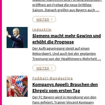
eröffnen am Freitag die neue Drittliga-
Saison. Danach greifen aus Bayern auch …
WEITER
Industrie
Siemens macht mehr Gewinn und
erhöht die Prognose
Der Auftragseingang steigt auf einen
Rekordwert. Und auch bei der geplanten
Trennung von der Healthineers-Mehrheit …
WEITER
Fußball-Bundesliga
Kompanys Appell: Brauchen den
Ehrgeiz vom ersten Tag
Der FC Bayern wird in Hongkong von den
Fans gefeiert. Trainer Vincent Kompany