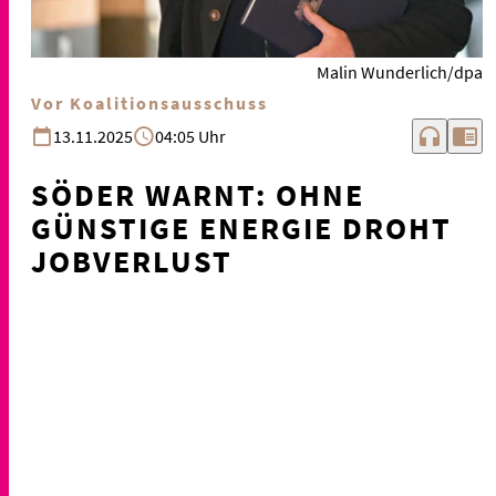
Malin Wunderlich/dpa
Vor Koalitionsausschuss
headphones
chrome_reader_mode
13.11.2025
04:05 Uhr
SÖDER WARNT: OHNE
GÜNSTIGE ENERGIE DROHT
JOBVERLUST