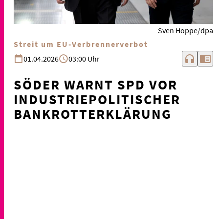
Sven Hoppe/dpa
Streit um EU-Verbrennerverbot
headphones
chrome_reader_mode
01.04.2026
03:00 Uhr
SÖDER WARNT SPD VOR
INDUSTRIEPOLITISCHER
BANKROTTERKLÄRUNG