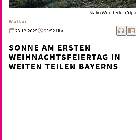
Malin Wunderlich/dpa
Wetter
headphones
chrome_reader_mode
23.12.2025
05:52 Uhr
SONNE AM ERSTEN
WEIHNACHTSFEIERTAG IN
WEITEN TEILEN BAYERNS