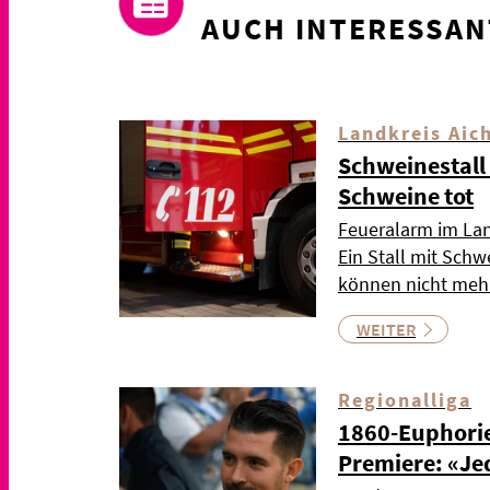
AUCH INTERESSAN
Landkreis Aic
Schweinestall 
Schweine tot
Feueralarm im Lan
Ein Stall mit Schw
können nicht mehr
WEITER
Regionalliga
1860-Euphorie
Premiere: «Jed