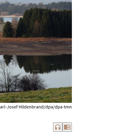
arl-Josef Hildenbrand/dpa/dpa-tmn
headphones
chrome_reader_mode