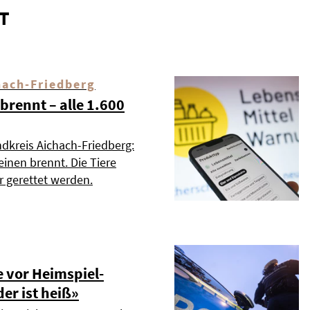
T
hach-Friedberg
brennt – alle 1.600
dkreis Aichach-Friedberg:
einen brennt. Die Tiere
 gerettet werden.
 vor Heimspiel-
er ist heiß»