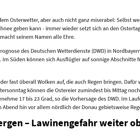
t dem Osterwetter, aber auch nicht ganz miserabel: Selbst 
hnee geben kann - immer wieder setzt sich an den Osterta
il macht seinem Namen alle Ehre.
r Prognose des Deutschen Wetterdienste (DWD) in Nordbayer
. Im Süden können sich Ausflügler auf sonnige Abschnitte 
r fast überall Wolken auf, die auch Regen bringen. Dafür w
stersonntag können die Ostereier zumindest bis Mittag noc
enehme 17 bis 23 Grad, so die Vorhersage des DWD. Im La
Abend hin vor allem nördlich der Donau gebietsweise Reg
ergen – Lawinengefahr weiter o