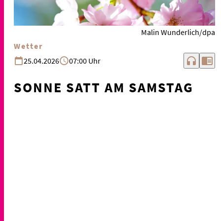
Malin Wunderlich/dpa
Wetter
headphones
chrome_reader_mode
25.04.2026
07:00 Uhr
SONNE SATT AM SAMSTAG