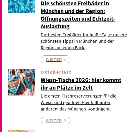
Die schönsten Freibäder in
München und der Region:
Öffnungszeiten und Echtzeit-
Auslastung
Die besten Freibäder für heiße Tage: unsere
schönsten Tipps in München und der
Region auf einen Blick.
WEITER
Oktoberfest
Wiesn-Tische 2026: hier kommt
ihr an Plätze im Zelt
Die ersten Tischreservierungen für die
Wiesn sind geöffnet. Hier hilft unter
anderem das München-Kontingent.
WEITER