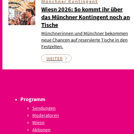
Münchner Kontingent
Wiesn 2026: So kommt ihr über
das Münchner Kontingent noch an
Tische
Münchnerinnen und Münchner bekommen
neue Chancen auf reservierte Tische in den
Festzelten.
WEITER
Programm
Sendungen
Moderatoren
Wiesn
Aktionen