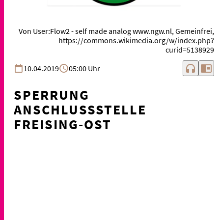
Von User:Flow2 - self made analog www.ngw.nl, Gemeinfrei,
https://commons.wikimedia.org/w/index.php?
curid=5138929
headphones
chrome_reader_mode
10.04.2019
05:00 Uhr
SPERRUNG
ANSCHLUSSSTELLE
FREISING-OST