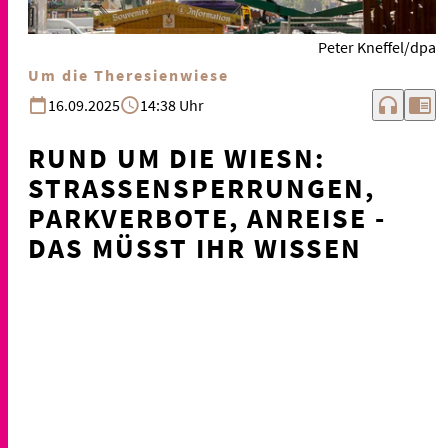
Peter Kneffel/dpa
Um die Theresienwiese
headphones
chrome_reader_mode
16.09.2025
14:38 Uhr
RUND UM DIE WIESN:
STRASSENSPERRUNGEN, P
ARKVERBOTE, ANREISE - D
AS MÜSST IHR WISSEN