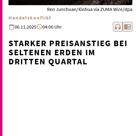
Ren Junchuan/Xinhua via ZUMA Wire/dpa
Handelskonflikt
headphones
chrome_reader_mode
06.11.2025
04:00 Uhr
STARKER PREISANSTIEG BEI
SELTENEN ERDEN IM
DRITTEN QUARTAL