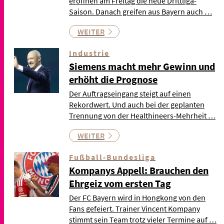
eröffnen am Freitag die neue Drittliga-
Saison. Danach greifen aus Bayern auch …
WEITER
Industrie
Siemens macht mehr Gewinn und
erhöht die Prognose
Der Auftragseingang steigt auf einen
Rekordwert. Und auch bei der geplanten
Trennung von der Healthineers-Mehrheit …
WEITER
Fußball-Bundesliga
Kompanys Appell: Brauchen den
Ehrgeiz vom ersten Tag
Der FC Bayern wird in Hongkong von den
Fans gefeiert. Trainer Vincent Kompany
stimmt sein Team trotz vieler Termine auf …