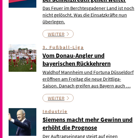
Das Feuer im Berchtesgadener Land ist noch
nicht gelöscht. Was die Einsatzkräfte nun
überlegen.
WEITER
3. Fußball-Liga
Vom Donau-Angler und
bayerischen Rückkehrern
Waldhof Mannheim und Fortuna Düsseldorf
eröffnen am Freitag die neue Drittliga-
Saison. Danach greifen aus Bayern auch …
WEITER
Industrie
Siemens macht mehr Gewinn und
erhöht die Prognose
Der Auftragseingang steigt auf einen