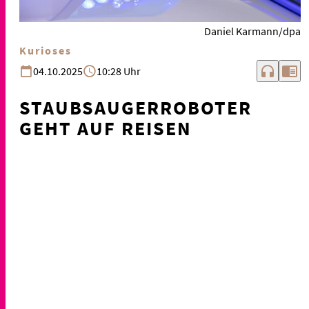
Daniel Karmann/dpa
Kurioses
headphones
chrome_reader_mode
04.10.2025
10:28 Uhr
STAUBSAUGERROBOTER
GEHT AUF REISEN