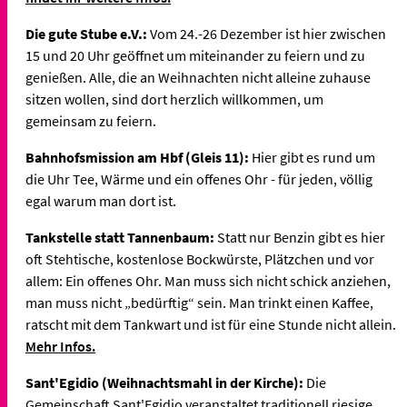
Die gute Stube e.V.:
Vom 24.-26 Dezember ist hier zwischen
15 und 20 Uhr geöffnet um miteinander zu feiern und zu
genießen. Alle, die an Weihnachten nicht alleine zuhause
sitzen wollen, sind dort herzlich willkommen, um
gemeinsam zu feiern.
Bahnhofsmission am Hbf (Gleis 11):
Hier gibt es rund um
die Uhr Tee, Wärme und ein offenes Ohr - für jeden, völlig
egal warum man dort ist.
Tankstelle statt Tannenbaum:
Statt nur Benzin gibt es hier
oft Stehtische, kostenlose Bockwürste, Plätzchen und vor
allem: Ein offenes Ohr. Man muss sich nicht schick anziehen,
man muss nicht „bedürftig“ sein. Man trinkt einen Kaffee,
ratscht mit dem Tankwart und ist für eine Stunde nicht allein.
Mehr Infos.
Sant'Egidio (Weihnachtsmahl in der Kirche):
Die
Gemeinschaft Sant'Egidio veranstaltet traditionell riesige