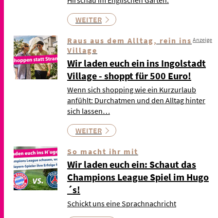
Hirschau im Englischen Garten.
WEITER
Raus aus dem Alltag, rein ins
Anzeige
Village
Wir laden euch ein ins Ingolstadt
Village - shoppt für 500 Euro!
Wenn sich shopping wie ein Kurzurlaub
anfühlt: Durchatmen und den Alltag hinter
sich lassen…
WEITER
So macht ihr mit
Wir laden euch ein: Schaut das
Champions League Spiel im Hugo
´s!
Schickt uns eine Sprachnachricht