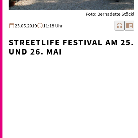
Foto: Bernadette Stöckl
headphones
chrome_reader_mode
23.05.2019
11:18 Uhr
STREETLIFE FESTIVAL AM 25.
UND 26. MAI