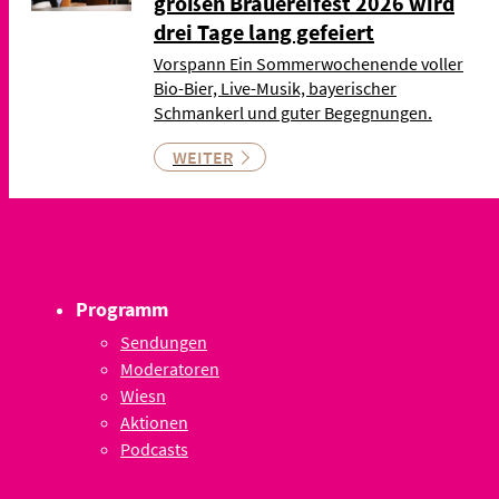
großen Brauereifest 2026 wird
drei Tage lang gefeiert
Vorspann Ein Sommerwochenende voller
Bio-Bier, Live-Musik, bayerischer
Schmankerl und guter Begegnungen.
WEITER
Programm
Sendungen
Moderatoren
Wiesn
Aktionen
Podcasts