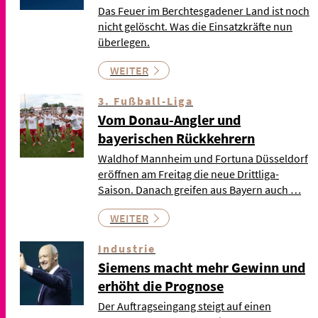
Das Feuer im Berchtesgadener Land ist noch
nicht gelöscht. Was die Einsatzkräfte nun
überlegen.
WEITER
3. Fußball-Liga
Vom Donau-Angler und
bayerischen Rückkehrern
Waldhof Mannheim und Fortuna Düsseldorf
eröffnen am Freitag die neue Drittliga-
Saison. Danach greifen aus Bayern auch …
WEITER
Industrie
Siemens macht mehr Gewinn und
erhöht die Prognose
Der Auftragseingang steigt auf einen