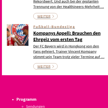
Rekordwert. Und auch bei der geplanten
Trennung von der Healthineers-Mehrheit …
WEITER
Fußball-Bundesliga
Kompanys Appell: Brauchen den
Ehrgeiz vom ersten Tag
Der FC Bayern wird in Hongkong von den
Fans gefeiert. Trainer Vincent Kompany
stimmt sein Team trotz vieler Termine auf …
WEITER
Programm
Sendungen