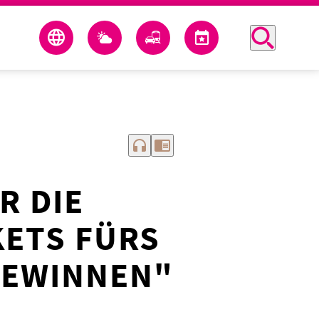
headphones
chrome_reader_mode
R DIE
ETS FÜRS
 GEWINNEN"