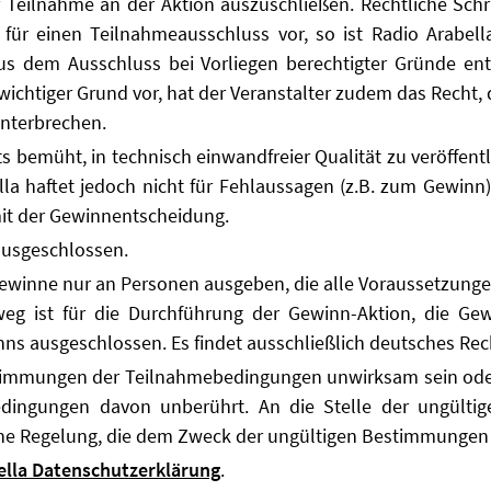
 Teilnahme an der Aktion auszuschließen. Rechtliche Schri
für einen Teilnahmeausschluss vor, so ist Radio Arabell
us dem Ausschluss bei Vorliegen berechtigter Gründe ent
 wichtiger Grund vor, hat der Veranstalter zudem das Recht
nterbrechen.
ets bemüht, in technisch einwandfreier Qualität zu veröffen
la haftet jedoch nicht für Fehlaussagen (z.B. zum Gewinn)
t der Gewinnentscheidung.
ausgeschlossen.
Gewinne nur an Personen ausgeben, die alle Voraussetzun
sweg ist für die Durchführung der Gewinn-Aktion, die G
s ausgeschlossen. Es findet ausschließlich deutsches Re
timmungen der Teilnahmebedingungen unwirksam sein oder 
dingungen davon unberührt. An die Stelle der ungültig
ne Regelung, die dem Zweck der ungültigen Bestimmungen 
ella Datenschutzerklärung
.