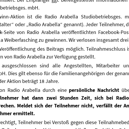
obetriebsges. mbH.
winn-Aktion ist die Radio Arabella Studiobetriebsges. m
alter“ oder „Radio Arabella“ genannt). Jeder Teilnehmer, de
-Seite von Radio Arabella veröffentlichten Facebook-Pos
la Weiberfasching zu gewinnen. Wir verlosen insgesamt drei
Veröffentlichung des Beitrags möglich. Teilnahmeschluss is
rn von Radio Arabella zur Verfügung gestellt.
ausgeschlossen sind alle Angestellten, Mitarbeiter u
bH. Dies gilt ebenso für die Familienangehörigen der gena
der Aktion beträgt 18 Jahre.
on Radio Arabella durch eine
persönliche Nachricht
übe
eilnehmer hat dann zwei Stunden Zeit, sich bei Radi
rechen.
Meldet sich der Teilnehmer nicht, verfällt der 
ehmer ermittelt.
erechtigt, Teilnehmer bei Verstoß gegen diese Teilnahmebe