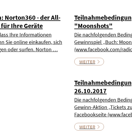
n: Norton360 - der All-
Teilnahmebedingung
für Ihre Geräte
"Moonshots"
dass Ihre Informationen
Die nachfolgenden Beding
nn Sie online einkaufen, sich
Gewinnspiel „Buch: Moons
gen oder surfen. Norton …
(www.facebook.com/radio
WEITER
Teilnahmebedingung
26.10.2017
Die nachfolgenden Beding
Gewinn-Aktion „Tickets zu
Facebookseite (www.fac
WEITER