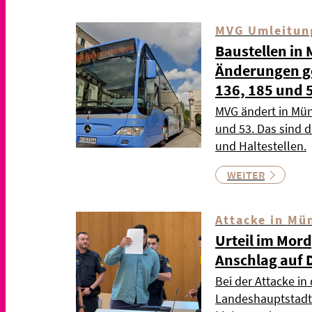
MVG Umleitun
Baustellen in
Änderungen gel
136, 185 und 
MVG ändert in Mün
und 53. Das sind 
und Haltestellen.
WEITER
Attacke in Mü
Urteil im Mor
Anschlag auf 
Bei der Attacke in
Landeshauptstadt 