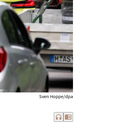
Sven Hoppe/dpa
headphones
chrome_reader_mode