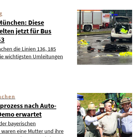
g
 München: Diese
ten jetzt für Bus
53
chen die Linien 136, 185
die wichtigsten Umleitungen
nchen
dprozess nach Auto-
Demo erwartet
 der bayerischen
waren eine Mutter und ihre