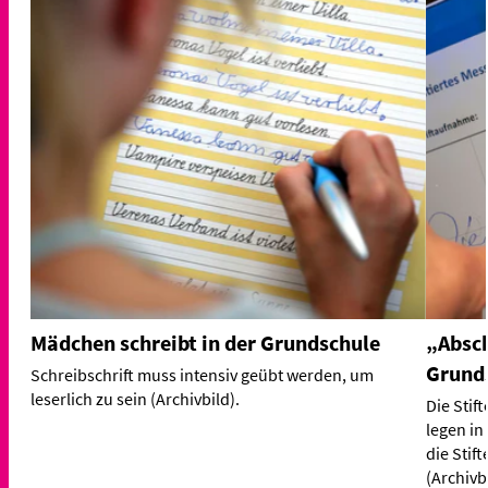
Mädchen schreibt in der Grundschule
„Absch
Grund
Schreibschrift muss intensiv geübt werden, um
leserlich zu sein (Archivbild).
Die Stif
legen in
die Stif
(Archivbi