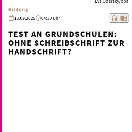
Eva Odersky/dpa
Bildung
headphones
chrome_reader_mode
13.09.2025
04:30 Uhr
TEST AN GRUNDSCHULEN:
OHNE SCHREIBSCHRIFT ZUR
HANDSCHRIFT?