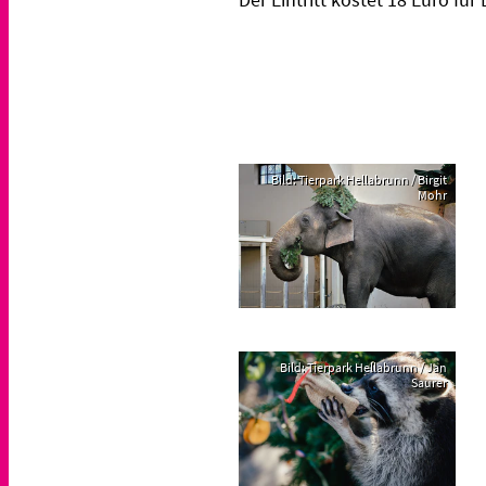
Bild: Tierpark Hellabrunn / Birgit
Mohr
Bild: Tierpark Hellabrunn / Jan
Saurer