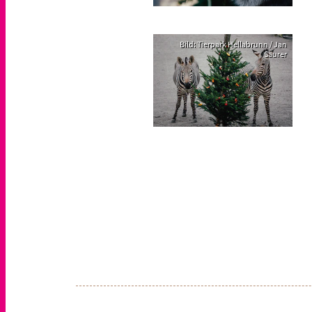
Bild: Tierpark Hellabrunn / Jan
Saurer