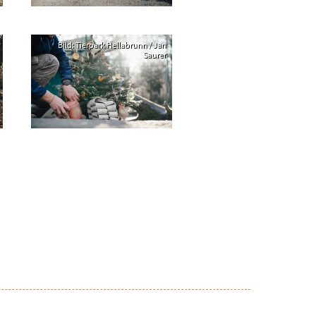
Bild: Tierpark Hellabrunn / Jan
Saurer