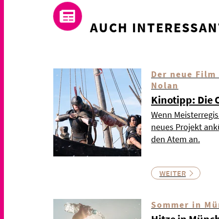
AUCH INTERESSAN
Der neue Film
Nolan
Kinotipp: Die
Wenn Meisterregis
neues Projekt ankü
den Atem an.
WEITER
Sommer in Mü
Hitze in Münc