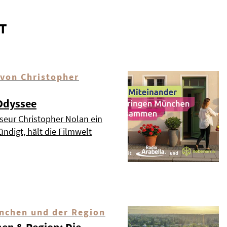
T
 von Christopher
 Odyssee
seur Christopher Nolan ein
ndigt, hält die Filmwelt
nchen und der Region
hen & Region: Die