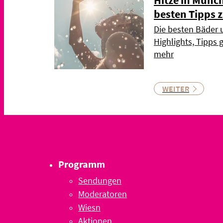
besten Tipps
Die besten Bäder 
Highlights, Tipps
mehr
WEITER
Programm
Sendungen
Moderatoren
Wiesn
Aktionen