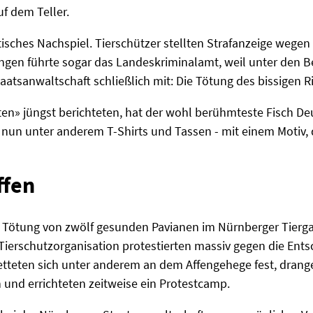
uf dem Teller.
stisches Nachspiel. Tierschützer stellten Strafanzeige wege
ungen führte sogar das Landeskriminalamt, weil unter den B
taatsanwaltschaft schließlich mit: Die Tötung des bissigen 
en» jüngst berichteten, hat der wohl berühmteste Fisch De
rt nun unter anderem T-Shirts und Tassen - mit einem Motiv,
ffen
ie Tötung von zwölf gesunden Pavianen im Nürnberger Tierg
d Tierschutzorganisation protestierten massiv gegen die Ent
ketteten sich unter anderem an dem Affengehege fest, dran
 und errichteten zeitweise ein Protestcamp.