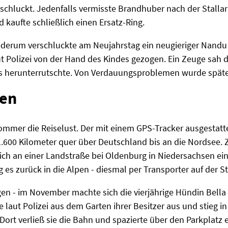
hluckt. Jedenfalls vermisste Brandhuber nach der Stallarb
nd kaufte schließlich einen Ersatz-Ring.
derum verschluckte am Neujahrstag ein neugieriger Nandu
ut Polizei von der Hand des Kindes gezogen. Ein Zeuge sah 
es herunterrutschte. Von Verdauungsproblemen wurde später
gen
ommer die Reiselust. Der mit einem GPS-Tracker ausgestatte
600 Kilometer quer über Deutschland bis an die Nordsee. Z
ich an einer Landstraße bei Oldenburg in Niedersachsen ei
es zurück in die Alpen - diesmal per Transporter auf der S
en - im November machte sich die vierjährige Hündin Bella
e laut Polizei aus dem Garten ihrer Besitzer aus und stieg i
t verließ sie die Bahn und spazierte über den Parkplatz e