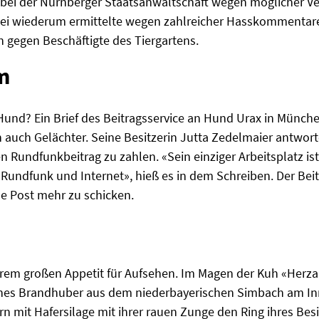
 bei der Nürnberger Staatsanwaltschaft wegen möglicher V
izei wiederum ermittelte wegen zahlreicher Hasskommentare
gegen Beschäftigte des Tiergartens.
m
nd? Ein Brief des Beitragsservice an Hund Urax in München 
 auch Gelächter. Seine Besitzerin Jutta Zedelmaier antwor
n Rundfunkbeitrag zu zahlen. «Sein einziger Arbeitsplatz ist
undfunk und Internet», hieß es in dem Schreiben. Der Beit
ine Post mehr zu schicken.
hrem großen Appetit für Aufsehen. Im Magen der Kuh «Herzal
es Brandhuber aus dem niederbayerischen Simbach am Inn.
n mit Hafersilage mit ihrer rauen Zunge den Ring ihres Besi