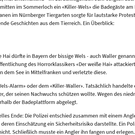
e mitten im Sommerloch ein «Killer-Wels» die Badegäste am
anen im Nürnberger Tiergarten sorgte für lautstarke Prote
de Geschichten aus dem Tierreich. Ein Überblick:
 Hai dürfte in Bayern der bissige Wels - auch Waller genan
fentlichung des Horrorklassikers «Der weiße Hai» attackiert
n dem See in Mittelfranken und verletzte diese.
els-Alarm» oder dem «Killer-Waller». Tatsächlich handelte 
er, der seinen Nachwuchs schützen wollte. Wegen des niedr
terhalb der Badeplattform abgelegt.
nelles Ende: Die Polizei entschied zusammen mit einem Ang
h deren Einschätzung ein Sicherheitsrisiko darstellte. Ein P
nicht. Schließlich musste ein Angler ihn fangen und erlegen