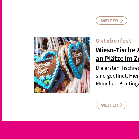
WEITER
Oktoberfest
Wiesn-Tische 
an Plätze im Z
Die ersten Tischre
sind geöffnet. Hie
München-Kontinge
WEITER