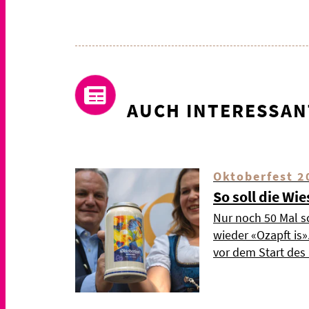
AUCH INTERESSAN
Oktoberfest 2
So soll die Wi
Nur noch 50 Mal s
wieder «Ozapft is
vor dem Start de