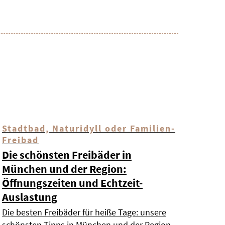
Stadtbad, Naturidyll oder Familien-
Freibad
Die schönsten Freibäder in
München und der Region:
Öffnungszeiten und Echtzeit-
Auslastung
Die besten Freibäder für heiße Tage: unsere
schönsten Tipps in München und der Region