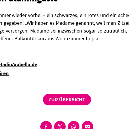
er wieder vorbei – ein schwarzes, ein rotes und ein schec
 gegeben: „
Wir haben es Madame genannt, weil man Zitzen s
 versorgen. Madame sei inzwischen sogar so zutraulich, 
 offener Balkontür kurz ins Wohnzimmer hopse.
 RadioArabella.de
ören
ZUR ÜBERSICHT