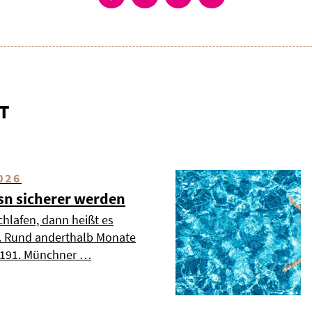
T
026
esn sicherer werden
chlafen, dann heißt es
». Rund anderthalb Monate
s 191. Münchner …