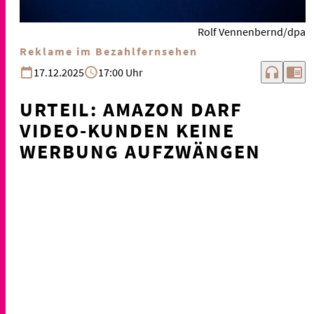
Rolf Vennenbernd/dpa
Reklame im Bezahlfernsehen
headphones
chrome_reader_mode
17.12.2025
17:00 Uhr
URTEIL: AMAZON DARF
VIDEO-KUNDEN KEINE
WERBUNG AUFZWÄNGEN