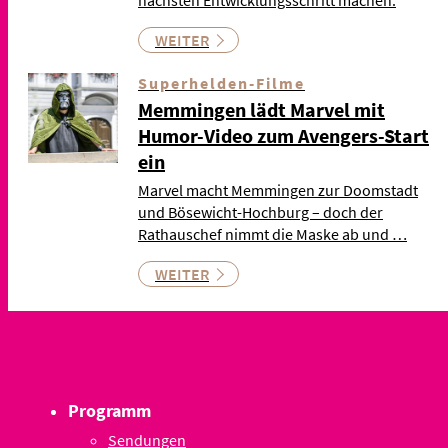
nächsten Entwicklungsschritt machen.
WEITER
Superhelden-Filme
Memmingen lädt Marvel mit
Humor-Video zum Avengers-Start
ein
Marvel macht Memmingen zur Doomstadt
und Bösewicht-Hochburg – doch der
Rathauschef nimmt die Maske ab und …
WEITER
Programm
Sendungen