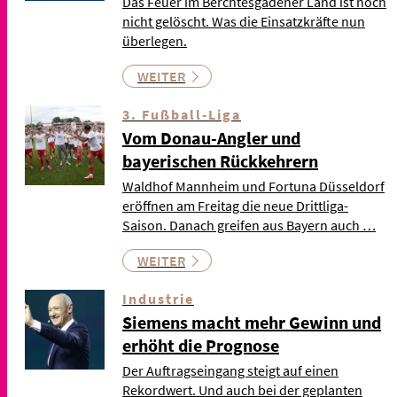
Das Feuer im Berchtesgadener Land ist noch
nicht gelöscht. Was die Einsatzkräfte nun
überlegen.
WEITER
3. Fußball-Liga
Vom Donau-Angler und
bayerischen Rückkehrern
Waldhof Mannheim und Fortuna Düsseldorf
eröffnen am Freitag die neue Drittliga-
Saison. Danach greifen aus Bayern auch …
WEITER
Industrie
Siemens macht mehr Gewinn und
erhöht die Prognose
Der Auftragseingang steigt auf einen
Rekordwert. Und auch bei der geplanten