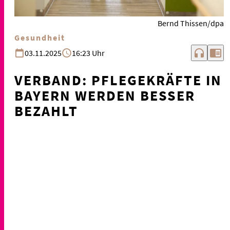
Bernd Thissen/dpa
Gesundheit
headphones
chrome_reader_mode
03.11.2025
16:23 Uhr
VERBAND: PFLEGEKRÄFTE IN
BAYERN WERDEN BESSER
BEZAHLT