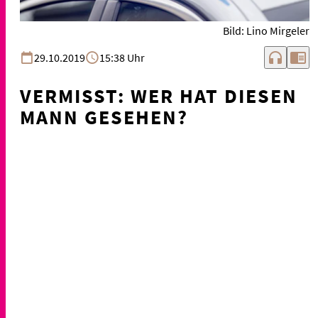
Bild: Lino Mirgeler
headphones
chrome_reader_mode
29.10.2019
15:38 Uhr
VERMISST: WER HAT DIESEN
MANN GESEHEN?