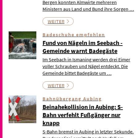
Bergen konnten Almwirte mehreren
Ministern aus Land und Bund ihre Sorgen …
WEITER
Badeschuhe empfohlen
Fund von Nägeln im Seebach -
Gemeinde warnt Badegäste
Im Seebach in Ismaning werden drei Eimer
voller Schrauben und Nägel entdeckt. Die
Gemeinde bittet Badegäste um …
WEITER
Bahnübergang Aubing
Beinahekollision in Aubing: S-
Bahn verfehlt Fußgänger nur
knapp
S-Bahn bremst in Aubing in letzter Sekunde.