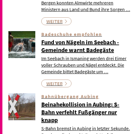
Bergen konnten Almwirte mehreren
Ministern aus Land und Bund ihre Sorgen …
WEITER
Badeschuhe empfohlen
Fund von Nägeln im Seebach -
Gemeinde warnt Badegäste
Im Seebach in Ismaning werden drei Eimer
voller Schrauben und Nägel entdeckt. Die
Gemeinde bittet Badegäste um …
WEITER
Bahnübergang Aubing
Beinahekollision in Aubing: S-
Bahn verfehlt Fußgänger nur
knapp
S-Bahn bremst in Aubing in letzter Sekunde.