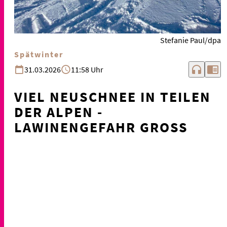
Stefanie Paul/dpa
Spätwinter
headphones
chrome_reader_mode
31.03.2026
11:58 Uhr
VIEL NEUSCHNEE IN TEILEN
DER ALPEN -
LAWINENGEFAHR GROSS