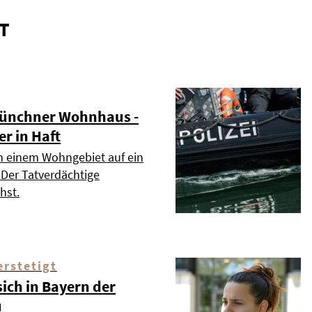
T
Münchner Wohnhaus -
r in Haft
n einem Wohngebiet auf ein
Der Tatverdächtige
hst.
rstetigt
sich in Bayern der
u