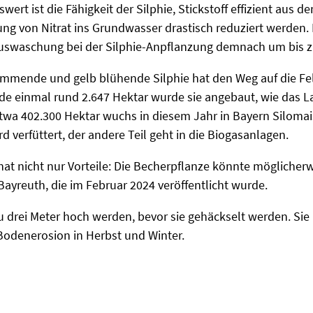
ert ist die Fähigkeit der Silphie, Stickstoff effizient au
 von Nitrat ins Grundwasser drastisch reduziert werden. I
auswaschung bei der Silphie-Anpflanzung demnach um bis zu
mmende und gelb blühende Silphie hat den Weg auf die Feld
ade einmal rund 2.647 Hektar wurde sie angebaut, wie das 
etwa 402.300 Hektar wuchs in diesem Jahr in Bayern Silomais.
ird verfüttert, der andere Teil geht in die Biogasanlagen.
at nicht nur Vorteile: Die Becherpflanze könnte möglicherwe
Bayreuth, die im Februar 2024 veröffentlicht wurde.
u drei Meter hoch werden, bevor sie gehäckselt werden. Sie
Bodenerosion in Herbst und Winter.