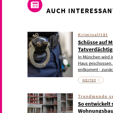
AUCH INTERESSAN
Kriminalität
Schüsse auf 
Tatverdächtige
In München wird i
Haus geschossen. 
entkommt - zunäc
WEITER
Trendwende ve
So entwickelt 
Wohnungsba