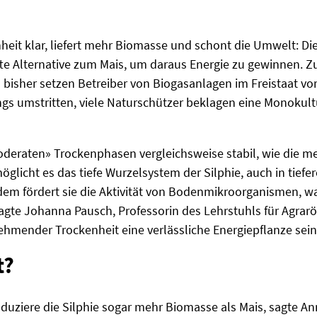
eit klar, liefert mehr Biomasse und schont die Umwelt: Die 
lhafte Alternative zum Mais, um daraus Energie zu gewinnen.
 bisher setzen Betreiber von Biogasanlagen im Freistaat vor
ings umstritten, viele Naturschützer beklagen eine Monokul
moderaten» Trockenphasen vergleichsweise stabil, wie die me
möglicht es das tiefe Wurzelsystem der Silphie, auch in tie
dem fördert sie die Aktivität von Bodenmikroorganismen, wa
sagte Johanna Pausch, Professorin des Lehrstuhls für Agrarö
hmender Trockenheit eine verlässliche Energiepflanze sein
t?
uziere die Silphie sogar mehr Biomasse als Mais, sagte An