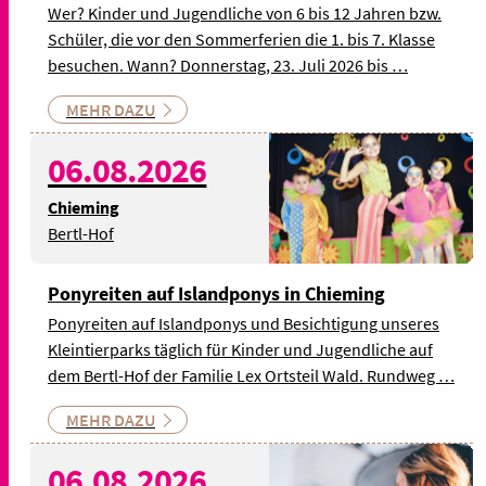
Wer? Kinder und Jugendliche von 6 bis 12 Jahren bzw.
Schüler, die vor den Sommerferien die 1. bis 7. Klasse
besuchen. Wann? Donnerstag, 23. Juli 2026 bis …
MEHR DAZU
© Bild: Maximiliano
06.08.2026
Cinquerrui auf Pixabay -
Symbolbild
Chieming
Bertl-Hof
Ponyreiten auf Islandponys in Chieming
Ponyreiten auf Islandponys und Besichtigung unseres
Kleintierparks täglich für Kinder und Jugendliche auf
dem Bertl-Hof der Familie Lex Ortsteil Wald. Rundweg …
MEHR DAZU
© Bild: StockSnap auf
06.08.2026
Pixabay - Symbolbild