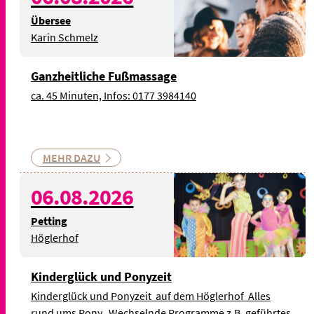
Übersee
Karin Schmelz
Ganzheitliche Fußmassage
ca. 45 Minuten, Infos: 0177 3984140
MEHR DAZU
© Bild: Maximiliano
06.08.2026
Cinquerrui auf Pixabay -
Symbolbild
Petting
Höglerhof
Kinderglück und Ponyzeit
Kinderglück und Ponyzeit ️ auf dem Höglerhof Alles
rund ums Pony. Wechselnde Programme z.B. geführtes