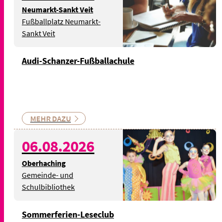
Neumarkt-Sankt Veit
Fußballplatz Neumarkt-
Sankt Veit
Audi-Schanzer-Fußballachule
MEHR DAZU
© Bild: Maximiliano
06.08.2026
Cinquerrui auf Pixabay -
Symbolbild
Oberhaching
Gemeinde- und
Schulbibliothek
Sommerferien-Leseclub