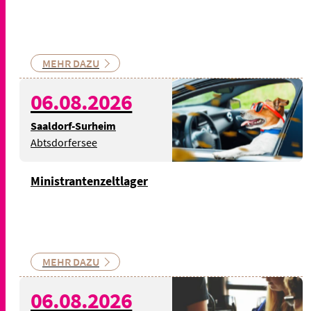
MEHR DAZU
© Bild: damedeeso auf
06.08.2026
IStock - Symbolbild
Saaldorf-Surheim
Abtsdorfersee
Ministrantenzeltlager
MEHR DAZU
© Bild: StartupStockPhotos
06.08.2026
auf Pixabay - Symbolbild