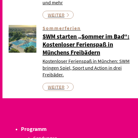
und mehr
WEITER
Sommerferien
SWM starten „Sommer im Bad“:
Kostenloser Ferienspaß in
Münchens Freibädern
Kostenloser Ferienspaß in München: SWM
bringen Spiel, Sport und Action in drei
Freibäder.
WEITER
Programm
Sendungen