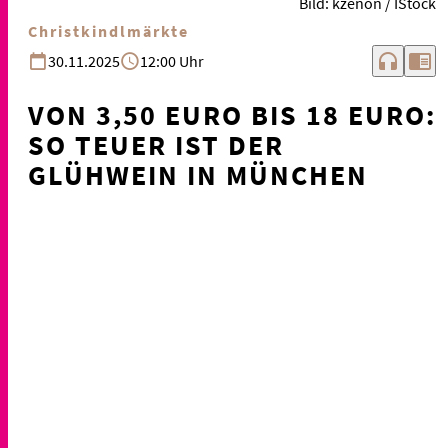
Bild: kzenon / IStock
Christkindlmärkte
headphones
chrome_reader_mode
30.11.2025
12:00 Uhr
VON 3,50 EURO BIS 18 EURO:
SO TEUER IST DER
GLÜHWEIN IN MÜNCHEN