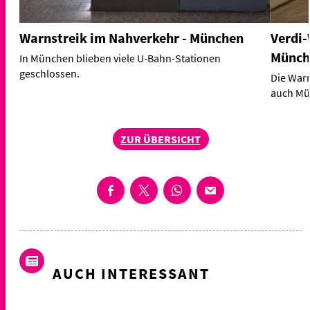
Warnstreik im Nahverkehr - München
Verdi-
Münch
In München blieben viele U-Bahn-Stationen
geschlossen.
Die Warn
auch Mün
ZUR ÜBERSICHT
AUCH INTERESSANT