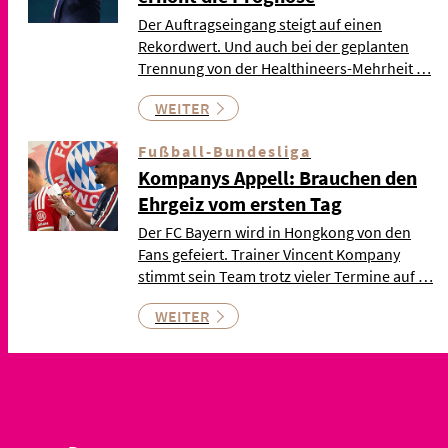
Der Auftragseingang steigt auf einen
Rekordwert. Und auch bei der geplanten
Trennung von der Healthineers-Mehrheit …
WEITER
Fußball-Bundesliga
Kompanys Appell: Brauchen den
Ehrgeiz vom ersten Tag
Der FC Bayern wird in Hongkong von den
Fans gefeiert. Trainer Vincent Kompany
stimmt sein Team trotz vieler Termine auf …
WEITER