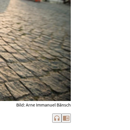
Bild: Arne Immanuel Bänsch
headphones
chrome_reader_mode