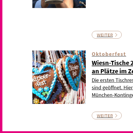
WEITER
Oktoberfest
Wiesn-Tische 
an Plätze im Z
Die ersten Tischre
sind geöffnet. Hie
München-Kontinge
WEITER