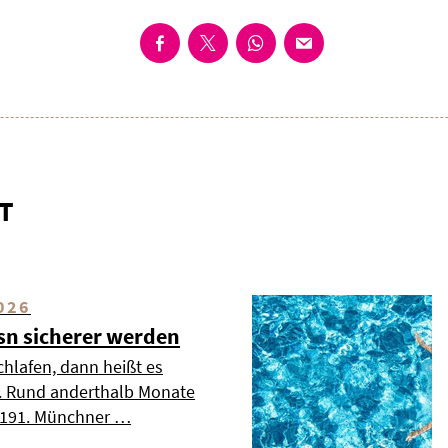
T
026
esn sicherer werden
chlafen, dann heißt es
». Rund anderthalb Monate
s 191. Münchner …