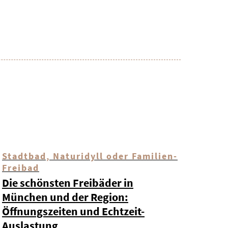
Stadtbad, Naturidyll oder Familien-
Freibad
Die schönsten Freibäder in
München und der Region:
Öffnungszeiten und Echtzeit-
Auslastung