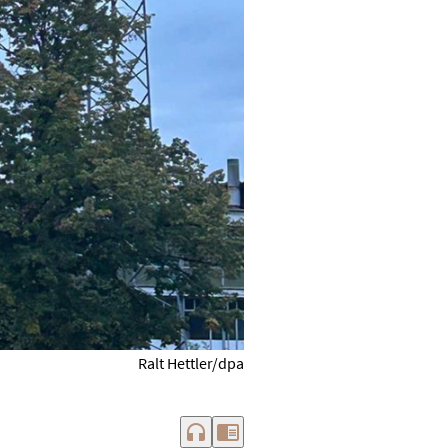
Ralt Hettler/dpa
headphones
chrome_reader_mode