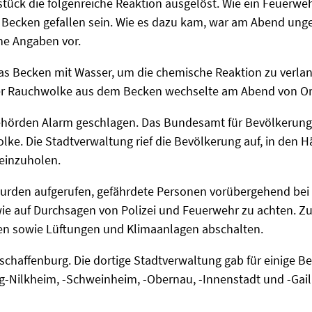
tück die folgenreiche Reaktion ausgelöst. Wie ein Feuerwehr
e Becken gefallen sein. Wie es dazu kam, war am Abend ung
ne Angaben vor.
as Becken mit Wasser, um die chemische Reaktion zu verla
der Rauchwolke aus dem Becken wechselte am Abend von Or
ehörden Alarm geschlagen. Das Bundesamt für Bevölkerungs
lke. Die Stadtverwaltung rief die Bevölkerung auf, in den 
einzuholen.
urden aufgerufen, gefährdete Personen vorübergehend bei
owie auf Durchsagen von Polizei und Feuerwehr zu achten. 
en sowie Lüftungen und Klimaanlagen abschalten.
Aschaffenburg. Die dortige Stadtverwaltung gab für einige B
rg-Nilkheim, -Schweinheim, -Obernau, -Innenstadt und -Ga