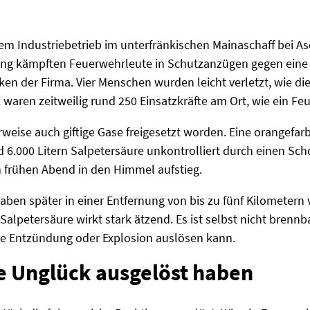
em Industriebetrieb im unterfränkischen Mainaschaff bei As
ang kämpften Feuerwehrleute in Schutzanzügen gegen eine
en der Firma. Vier Menschen wurden leicht verletzt, wie di
z waren zeitweilig rund 250 Einsatzkräfte am Ort, wie ein F
rweise auch giftige Gase freigesetzt worden. Eine orangef
6.000 Litern Salpetersäure unkontrolliert durch einen Scho
m frühen Abend in den Himmel aufstieg.
ben später in einer Entfernung von bis zu fünf Kilometern
 Salpetersäure wirkt stark ätzend. Es ist selbst nicht brennba
ne Entzündung oder Explosion auslösen kann.
te Unglück ausgelöst haben