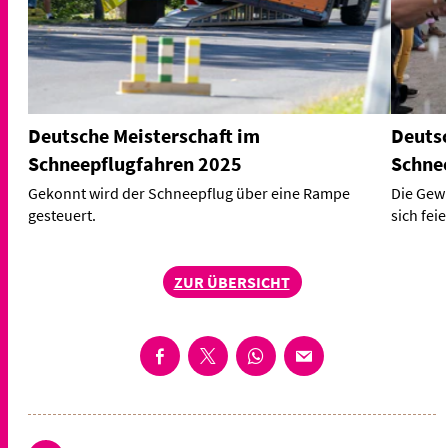
Deutsche Meisterschaft im
Deutsc
Schneepflugfahren 2025
Schne
Gekonnt wird der Schneepflug über eine Rampe
Die Gewi
gesteuert.
sich feie
ZUR ÜBERSICHT