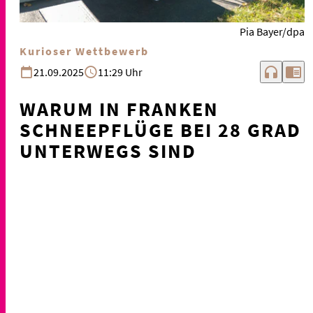
Pia Bayer/dpa
Kurioser Wettbewerb
headphones
chrome_reader_mode
21.09.2025
11:29 Uhr
WARUM IN FRANKEN
SCHNEEPFLÜGE BEI 28 GRAD
UNTERWEGS SIND