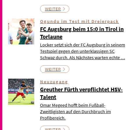
WEITER
Ogundu im Test mit Dreierpack
FC Augsburg beim 15:0 in Tirol in
Torlaune
Locker setzt sich der FC Augsburg in seinem
Testspiel gegen den unterklassigen SC
Schwaz durch. Als Nächstes warten echte …
WEITER
Neuzugang
Greuther Fürth verpflichtet HSV-
Talent
Omar Megeed hofft beim Fußball-
Zweitligisten auf den Durchbruch im
Profibereich.
WEITER