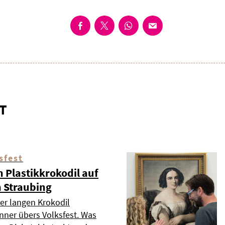
T
sfest
 Plastikkrokodil auf
n Straubing
er langen Krokodil
nner übers Volksfest. Was