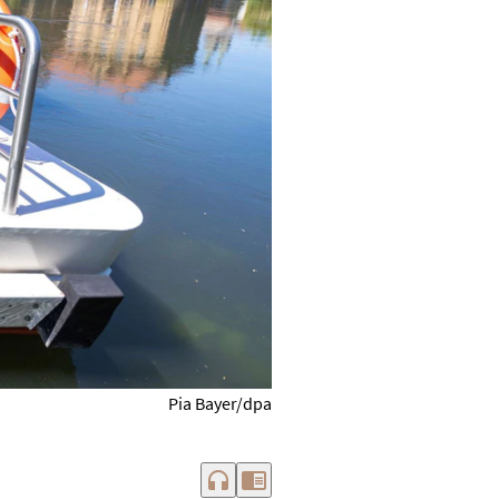
Pia Bayer/dpa
headphones
chrome_reader_mode