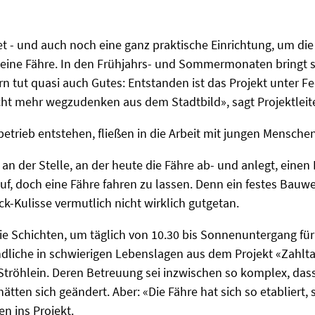
t - und auch noch eine ganz praktische Einrichtung, um die
 eine Fähre. In den Frühjahrs- und Sommermonaten bringt 
n tut quasi auch Gutes: Entstanden ist das Projekt unter 
cht mehr wegzudenken aus dem Stadtbild», sagt Projektleite
rbetrieb entstehen, fließen in die Arbeit mit jungen Mensch
 an der Stelle, an der heute die Fähre ab- und anlegt, eine
auf, doch eine Fähre fahren zu lassen. Denn ein festes Bauw
ck-Kulisse vermutlich nicht wirklich gutgetan.
die Schichten, um täglich von 10.30 bis Sonnenuntergang für
endliche in schwierigen Lebenslagen aus dem Projekt «Zahlt
t Ströhlein. Deren Betreuung sei inzwischen so komplex, dass
hätten sich geändert. Aber: «Die Fähre hat sich so etabliert, s
n ins Projekt.