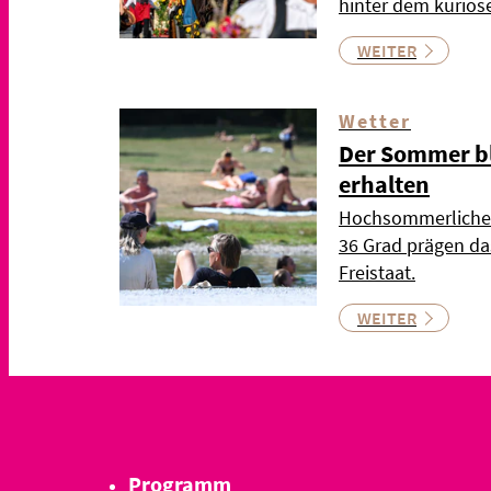
hinter dem kurios
WEITER
Wetter
Der Sommer bl
erhalten
Hochsommerliche 
36 Grad prägen d
Freistaat.
WEITER
Programm