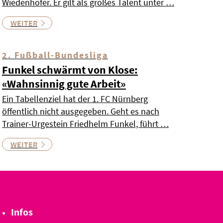
Wiedenhofer. Er gilt als großes Talent unter …
WEITER
2. Fußball-Bundesliga
Funkel schwärmt von Klose:
«Wahnsinnig gute Arbeit»
Ein Tabellenziel hat der 1. FC Nürnberg
öffentlich nicht ausgegeben. Geht es nach
Trainer-Urgestein Friedhelm Funkel, führt …
WEITER
Infos