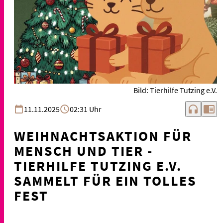
Bild: Tierhilfe Tutzing e.V.
headphones
chrome_reader_mode
11.11.2025
02:31 Uhr
WEIHNACHTSAKTION FÜR
MENSCH UND TIER -
TIERHILFE TUTZING E.V.
SAMMELT FÜR EIN TOLLES
FEST