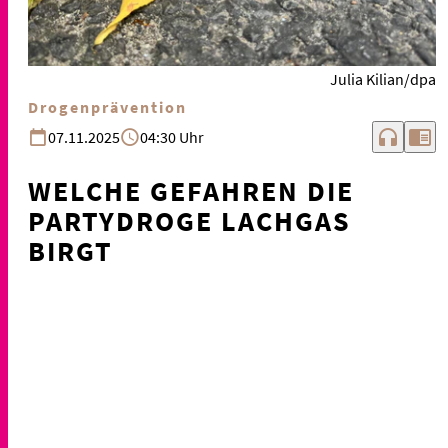
Julia Kilian/dpa
Drogenprävention
headphones
chrome_reader_mode
07.11.2025
04:30 Uhr
WELCHE GEFAHREN DIE
PARTYDROGE LACHGAS
BIRGT