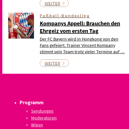
WEITER
Fußball-Bundesliga
Kompanys Appell: Brauchen den
Ehrgeiz vom ersten Tag
Der FC Bayern wird in Hongkong von den
Fans gefeiert. Trainer Vincent Kompany
stimmt sein Team trotz vieler Termine auf …
WEITER
Programm
Sendungen
Moderatoren
Wiesn