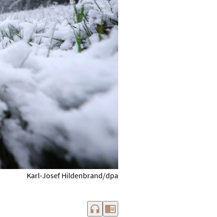
Karl-Josef Hildenbrand/dpa
headphones
chrome_reader_mode