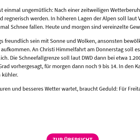
rst einmal ungemütlich: Nach einer zeitweiligen Wetterberu
d regnerisch werden. In höheren Lagen der Alpen soll laut
mal Schnee fallen. Heute und morgen sind vereinzelte Gewi
gs freundlich sein mit Sonne und Wolken, ansonsten bewöl
aufkommen. An Christi Himmelfahrt am Donnerstag soll es v
ch. Die Schneefallgrenze soll laut DWD dann bei etwa 1.200 
Grad vorhergesagt, für morgen dann noch 9 bis 14. In den 
 kühler.
ren und besseres Wetter wartet, braucht Geduld: Für Freit
ZUR ÜBERSICHT