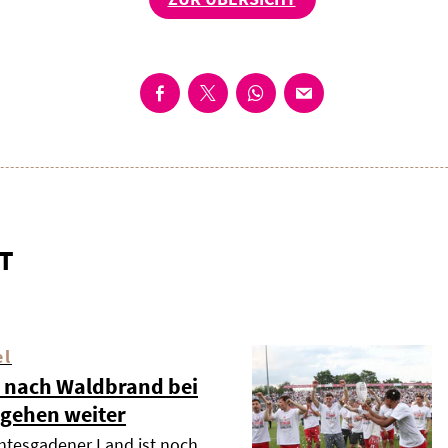
T
el
 nach Waldbrand bei
 gehen weiter
htesgadener Land ist noch