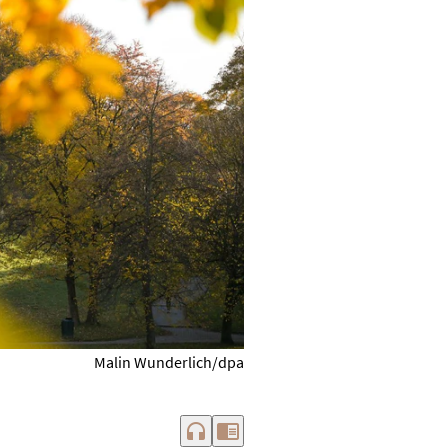
Malin Wunderlich/dpa
headphones
chrome_reader_mode