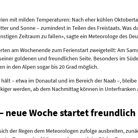
ferien mit milden Temperaturen: Nach eher kühlen Oktobert
tter und Sonne – zumindest in Teilen des Freistaats. Was d
ünstigen Zeitraum zu fallen», sagte ein Meteorologe des De
rten am Wochenende zum Ferienstart zweigeteilt: Am Samsta
 seiner goldenen und freundlichen Seite. Besonders im Süde
ien in den Alpen sogar bis 20 Grad möglich.
 hält – etwa im Donautal und im Bereich der Naab –, bleibe 
wolkiger werden, ab dem Nachmittag können in Unterfranken 
– neue Woche startet freundlich
 sich der Regen dem Meteorologen zufolge ausbreiten, zunäc