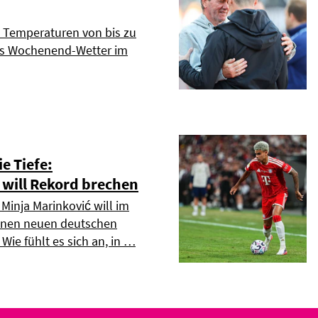
Temperaturen von bis zu
as Wochenend-Wetter im
ie Tiefe:
will Rekord brechen
Minja Marinković will im
einen neuen deutschen
 Wie fühlt es sich an, in …