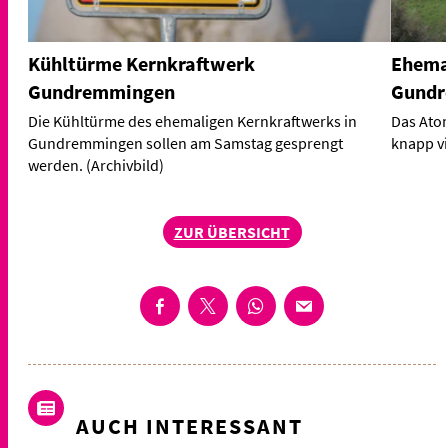
Kühltürme Kernkraftwerk
Ehema
Gundremmingen
Gundr
Die Kühltürme des ehemaligen Kernkraftwerks in
Das Ato
Gundremmingen sollen am Samstag gesprengt
knapp vi
werden. (Archivbild)
ZUR ÜBERSICHT
AUCH INTERESSANT