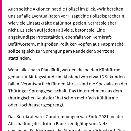
Auch solche Aktionen hat die Polizei im Blick. «Wir bereiten
uns auf alle Eventualitäten vor», sagt eine Polizeisprecherin.
Wie viele Einsatzkräfte dafür nötig seien, verrät sie aber
nicht. Es seien auf jeden Fall viele, betont sie. Eine
angekündigte Protestaktion, ebenfalls von Kernkraft-
Befürwortern, mit großen Politiker-Köpfen aus Pappmaché
soll zeitgleich zur Sprengung am Rande der Sperrzone
stattfinden.
Wenn alles nach Plan läuft, werden die beiden Kühltürme
genau zur Mittagsstunde im Abstand von etwa 15 Sekunden
fallen. Verantwortlich für den Abriss sind die Spezialisten der
Thüringer Sprenggesellschaft. Das Unternehmen aus dem
thüringischen Kaulsdorf hat schon mehrfach Kühltürme
oder Hochhäuser gesprengt.
Das Kernkraftwerk Gundremmingen war Ende 2021 mit der
Abschaltung des dritten Blocks endgültig vom Netz
gegangen. Seitdem wird die Atomanlage zurückgebaut. Dies