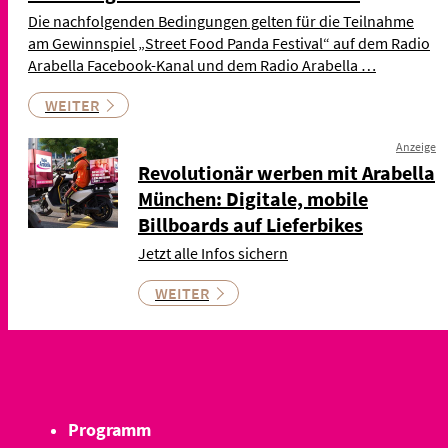
Die nachfolgenden Bedingungen gelten für die Teilnahme
am Gewinnspiel „Street Food Panda Festival“ auf dem Radio
Arabella Facebook-Kanal und dem Radio Arabella …
WEITER
Anzeige
Revolutionär werben mit Arabella
München: Digitale, mobile
Billboards auf Lieferbikes
Jetzt alle Infos sichern
WEITER
Programm