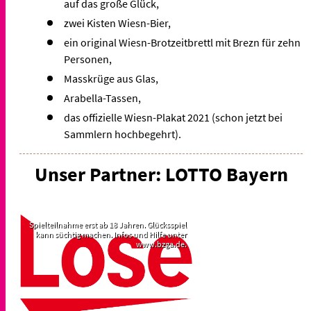
auf das große Glück,
zwei Kisten Wiesn-Bier,
ein original Wiesn-Brotzeitbrettl mit Brezn für zehn
Personen,
Masskrüge aus Glas,
Arabella-Tassen,
das offizielle Wiesn-Plakat 2021 (schon jetzt bei
Sammlern hochbegehrt).
Unser Partner: LOTTO Bayern
Spielteilnahme erst ab 18 Jahren. Glücksspiel
kann süchtig machen. Infos und Hilfe unter
www.bzga.de.