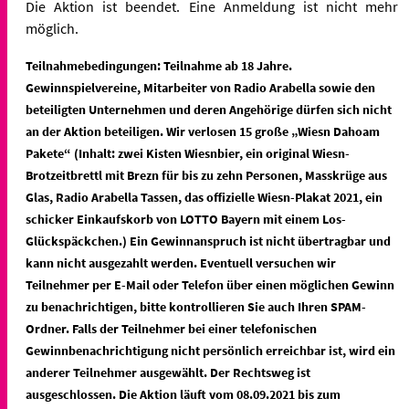
Die Aktion ist beendet. Eine Anmeldung ist nicht mehr
möglich.
Teilnahmebedingungen: Teilnahme ab 18 Jahre.
Gewinnspielvereine, Mitarbeiter von Radio Arabella sowie den
beteiligten Unternehmen und deren Angehörige dürfen sich nicht
an der Aktion beteiligen. Wir verlosen 15 große „Wiesn Dahoam
Pakete“ (Inhalt: zwei Kisten Wiesnbier, ein original Wiesn-
Brotzeitbrettl mit Brezn für bis zu zehn Personen, Masskrüge aus
Glas, Radio Arabella Tassen, das offizielle Wiesn-Plakat 2021, ein
schicker Einkaufskorb von LOTTO Bayern mit einem Los-
Glückspäckchen.)
Ein Gewinnanspruch ist nicht übertragbar und
kann nicht ausgezahlt werden. Eventuell versuchen wir
Teilnehmer per E-Mail oder Telefon über einen möglichen Gewinn
zu benachrichtigen, bitte kontrollieren Sie auch Ihren SPAM-
Ordner. Falls der Teilnehmer bei einer telefonischen
Gewinnbenachrichtigung nicht persönlich erreichbar ist, wird ein
anderer Teilnehmer ausgewählt. Der Rechtsweg ist
ausgeschlossen. Die Aktion läuft vom 08.09.2021 bis zum