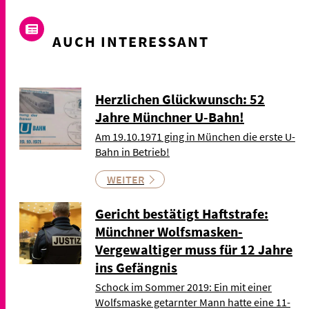
AUCH INTERESSANT
Herzlichen Glückwunsch: 52
Jahre Münchner U-Bahn!
Am 19.10.1971 ging in München die erste U-
Bahn in Betrieb!
WEITER
Gericht bestätigt Haftstrafe:
Münchner Wolfsmasken-
Vergewaltiger muss für 12 Jahre
ins Gefängnis
Schock im Sommer 2019: Ein mit einer
Wolfsmaske getarnter Mann hatte eine 11-