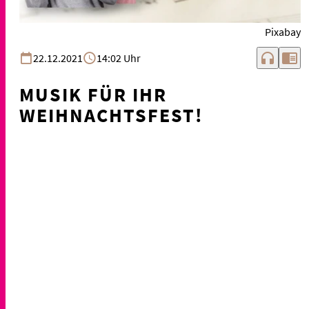
Pixabay
headphones
chrome_reader_mode
22.12.2021
14:02 Uhr
MUSIK FÜR IHR
WEIHNACHTSFEST!