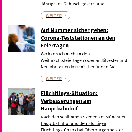
Jährige ins Gebüsch gezerrt und …
WEITER
Auf Nummer sicher gehen:
Corona-Teststationen an den
Feiertagen
Wo kann ich mich an den
Weihnachtsfeiertagen oder an Silvester und
Neujahr testen lassen? Hier finden Sie …
WEITER
Flüchtlings-Situation:
Verbesserungen am
Hauptbahnhof
Nach den schlimmen Szenen am Münchner
Hauptbahnhof und dem dortigen
Flüchtlings-Chaos hat Oberbürgermeister …