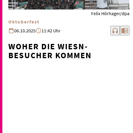
Felix Hörhager/dpa
Oktoberfest
headphones
chrome_reader_mode
06.10.2025
11:42 Uhr
WOHER DIE WIESN-
BESUCHER KOMMEN