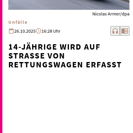
Nicolas Armer/dpa
Unfälle
headphones
chrome_reader_mode
26.10.2025
16:28 Uhr
14-JÄHRIGE WIRD AUF
STRASSE VON R
ETTUNGSWAGEN ERFASST