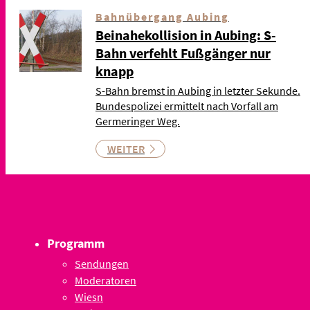
Bahnübergang Aubing
Beinahekollision in Aubing: S-
Bahn verfehlt Fußgänger nur
knapp
S-Bahn bremst in Aubing in letzter Sekunde.
Bundespolizei ermittelt nach Vorfall am
Germeringer Weg.
WEITER
Programm
Sendungen
Moderatoren
Wiesn