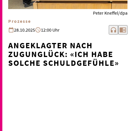
Peter Kneffel/dpa
Prozesse
headphones
chrome_reader_mode
28.10.2025
12:00 Uhr
ANGEKLAGTER NACH
ZUGUNGLÜCK: «ICH HABE
SOLCHE SCHULDGEFÜHLE»