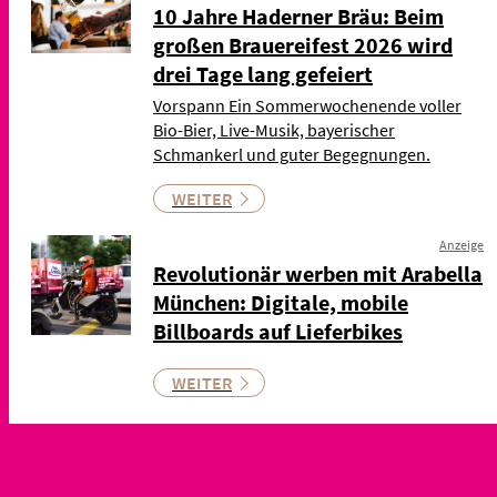
10 Jahre Haderner Bräu: Beim
großen Brauereifest 2026 wird
drei Tage lang gefeiert
Vorspann Ein Sommerwochenende voller
Bio-Bier, Live-Musik, bayerischer
Schmankerl und guter Begegnungen.
WEITER
Anzeige
Revolutionär werben mit Arabella
München: Digitale, mobile
Billboards auf Lieferbikes
WEITER