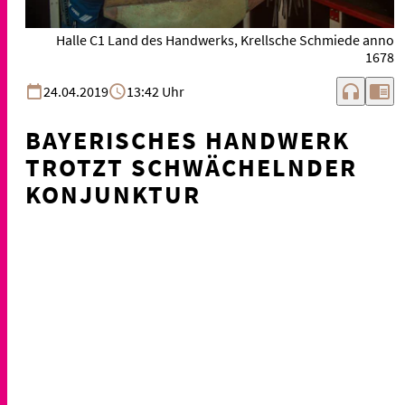
Halle C1 Land des Handwerks, Krellsche Schmiede anno
1678
headphones
chrome_reader_mode
24.04.2019
13:42 Uhr
BAYERISCHES HANDWERK
TROTZT SCHWÄCHELNDER
KONJUNKTUR