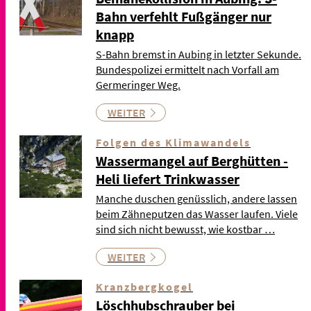
Bahn verfehlt Fußgänger nur
knapp
S-Bahn bremst in Aubing in letzter Sekunde.
Bundespolizei ermittelt nach Vorfall am
Germeringer Weg.
WEITER
Folgen des Klimawandels
Wassermangel auf Berghütten -
Heli liefert Trinkwasser
Manche duschen genüsslich, andere lassen
beim Zähneputzen das Wasser laufen. Viele
sind sich nicht bewusst, wie kostbar …
WEITER
Kranzbergkogel
Löschhubschrauber bei