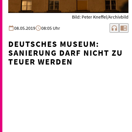
Bild: Peter Kneffel/Archivbild
headphones
chrome_reader_mode
08.05.2019
08:05 Uhr
DEUTSCHES MUSEUM:
SANIERUNG DARF NICHT ZU
TEUER WERDEN