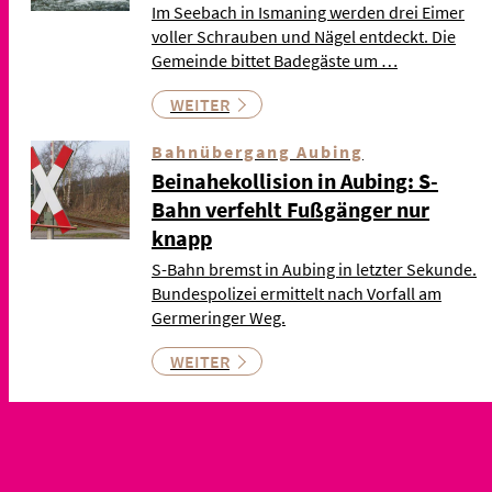
Im Seebach in Ismaning werden drei Eimer
voller Schrauben und Nägel entdeckt. Die
Gemeinde bittet Badegäste um …
WEITER
Bahnübergang Aubing
Beinahekollision in Aubing: S-
Bahn verfehlt Fußgänger nur
knapp
S-Bahn bremst in Aubing in letzter Sekunde.
Bundespolizei ermittelt nach Vorfall am
Germeringer Weg.
WEITER