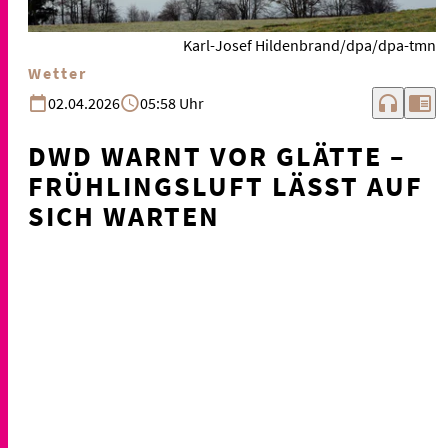
Karl-Josef Hildenbrand/dpa/dpa-tmn
Wetter
headphones
chrome_reader_mode
02.04.2026
05:58 Uhr
DWD WARNT VOR GLÄTTE –
FRÜHLINGSLUFT LÄSST AUF
SICH WARTEN