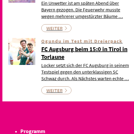
Ein Unwetter ist am späten Abend über
Bayern gezogen. Die Feuerwehr musste
wegen mehrerer umgestürzter Bäume …
WEITER
Ogundu im Test mit Dreierpack
FC Augsburg beim 15:0 in Tirol in
Torlaune
Locker setzt sich der FC Augsburg in seinem
Testspiel gegen den unterklassigen SC
Schwaz durch. Als Nächstes warten echte …
WEITER
Programm